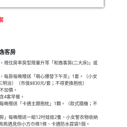
案
和逸客房
，視住房率房型限量升等「和逸客房(二大床)」或
住，每房每晚贈送「萌心爆發下午茶」1套。（小女
匯三明治）（市值$830元/套；不得更換抱枕）
日不加價。
含4客早餐。
房每晚贈送「卡通主題抱枕」1顆。（款式隨機；不
房」每晚贈送一組12吋娃娃2隻、小女警衣物收納
熊熊遇見你小方巾條1條、卡通防水提袋1個。