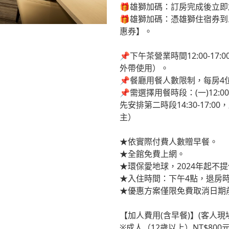
🎁雄獅加碼：訂房完成後立
🎁雄獅加碼：憑雄獅住宿券到三井O
惠券】。
📌下午茶營業時間12:00-17
外帶使用）。
📌餐廳用餐人數限制，每房
📌需選擇用餐時段：(一)12:00-
先安排第二時段14:30-17
主）
★依實際付費人數贈早餐。
★全館免費上網。
★環保愛地球，2024年起不
★入住時間：下午4點，退房時
★優惠方案僅限免費取消日期
【加人費用(含早餐)】(客人現
※成人（12歲以上）NT$800元