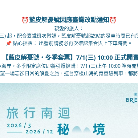
⏰藍皮解憂號因應臺鐵改點通知⏰
親愛的旅人：
/1 (三) 起，配合臺鐵班次微調，藍皮解憂號起訖站的發車時間已有
📌 貼心提醒： 出發前請務必再次確認集合與上下車時間。
 【藍皮解憂號・冬季套票】7/1(三) 10:00 正式開
岸，冬季限定席位即將引爆搶購！7/1 (三)上午 10:00 準
望一場忘卻日常的解憂之旅，這台穿梭山海的骨董級列車，都將