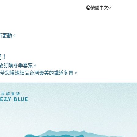
繁體中文
所更動。
賣！
時開放訂購冬季套票。
帶您慢速細品台灣最美的鐵道冬景。