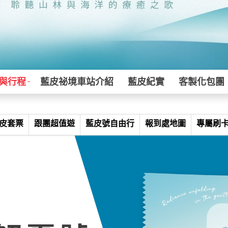
與行程
藍皮祕境車站介紹
藍皮紀實
客製化包團
皮套票
跟團超值遊
藍皮號自由行
報到處地圖
專屬刷