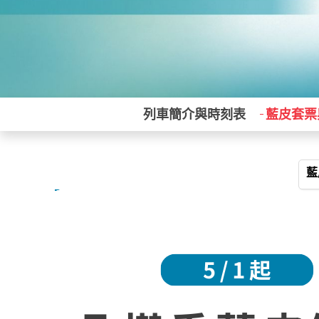
高
限時優惠
鐵
嘉
憂
秘
皮
皮
尚
住
憂
鐵
｜
號.
號.
笑
雄
雙
台
台
看
台鐵
一
義,
號.
境
解
解
青
宿
號.
1
冬
雙
竹
～
更
東
東
東
人
南迴線
台
金
海
憂
憂
ㄟ
自
熱
日
山
流
田
藍
多
鐵
旅
｜
鐵路
巴士
中
巴士
成
藍皮解憂號
崙
景
號
號.
華
選
氣
｜
苗
河
森
木
皮
道
遊
藍
08/16(日)~12/30(三)
09/26(六)~12/26(六)
08/23(日)~09/06(日)
走讀
鐵路
鐵路
行
部
1
｜
初
僑
｜
球
高
中
生
林.
造
解
出
出
出
自
｜
皮
｜
秘境
自然生態
自然生態
彰
落
日
需
鹿
市
台
光
雄
態
南
車
憂
發
發
發
由
TWD
連
TWD
解
TWD
EMU3000
自然生態
藍皮解憂號
特色住宿
投
列車簡介與時刻表
藍皮套票
走
｜
二
奶
場
東
雕
出
地：
地：
地：
綠
迴
站
號.
2,999
3,099
3,800
行
休、
憂
出
新
藍皮解憂號
台鐵
藍皮解憂號
讀.
高
次
酪
1
進
音
發
高
台
台
舟.
秘
1
小
｜
藍
號、
發
起
起
起
自
EMU3000
雄
南,
南,
台
雄
確
茶
日
枋
樂
七
境
日
米
一
皮
法
強
高
高
東
出
認
點.
｜
寮
會.
星
小
｜
學
人
解
式
藍
號
雄
雄
台
台
往
發
多
高
出
森
潭
站.
高
堂
成
憂
鄉
x
東
東
枋
良
雄
｜
林
疊
部
雄
上
行
號、
村
藍
南
南
巴士
巴士
寮
車
出
需
公
石
落
出
課
｜
鯉
旅
皮
橫
橫
08/22(六)~12/27(日)
08/22(六)~12/27(日)
鐵路
鐵路
一
站.
發
二
園
趣.
導
發
囉
EMU3000
魚
店
解
出
出
｜
｜
秘境
秘境
日
大
次
單
穿
覽
1
新
山
&
發
發
憂
【藍
TWD
藍
TWD
登山步道
登山步道
｜
武
確
車
越
1
日
地：
地：
自
海
藍
號
7,400
9,200
皮
皮
台
自然生態
後
認
五星飯店
漫
將
日
｜
高
高
強
景、
帶
觀
解
解
起
起
中
花
遊.
南迴線
自然生態
雄
雄
軍
｜
高
號.
鐵
甜
光
憂
憂