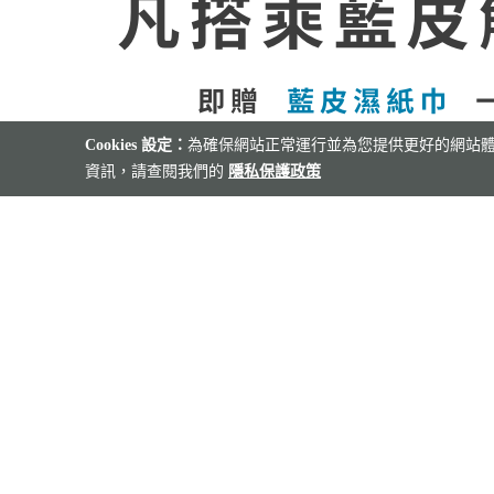
出
園.
法
藍皮解憂號
南迴線
府
高
雄
藍
花
點
列
號】
號.
發
枋
式
藍皮解憂號
1936.
雄
出
雙
台
皮
新
下
車
南
南
寮
鄉
富
屏
發
東
東．
解
聚
午
(台
橫
橫
彩
村
里
東
火
鐵
憂
鐵路
落、
鐵路
茶
東
美
美
虹
旅
稻
出
車
道
08/15(六)~09/30(三)
08/17(一)~12/29(二)
號.
多
二
藍皮解憂號
原住民部落
→
景.
景.
藝
店
草
發
出
出
旅
旅
部
良
日
Cookies 設定：
走讀
為確保網站正常運行並為您提供更好的網站體驗
枋
六
六
鐵
＆
發
發
藝
｜
遊
TWD
遊
TWD
落
車
｜
資訊，請查閱我們的
隱私保護政策
秘境
寮).
口
口
二
藍
地：
地：
術
大
1,799
2,900
｜
台
走
站
台
台
藍皮解憂號
溫
溫
高
高
日
帶
季.
人
一
鐵
讀
二
南
起
起
東
南迴線
泉.
泉.
雄
雄
｜
甜
藍
囝
人
兩
藍皮列車套票
→
日
高
悠
埡
埡
EMU3000
2026/10~2026
台
點
皮
仔
成
人
入
｜
雄
閒
看
口
口
中
午
解
行
成
住
台
出
更
自
大
雲
出
茶
憂
｜
行
多
無
南
發
由
關
瀑
發
2
號.
台
藍
｜
邊
高
二
山.
大
日
南
港
皮
EMU3000
際
雄
日
旅
關
｜
高
都
解
靜
泳
出
｜
人
山.
雄
台
龍
憂
謐
池
發
台
驛
五
出
中
貓
號
美
枋
中
發
站
星
出
隧
觀
學
客