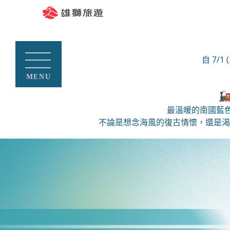
屏
雙
高
台
屏
火
暑
雙
東
東
鐵
東
東
車
假
東
｜
旅
自
旅
旅
旅
親
旅
鐵路
巴士
藍皮解憂號
巴士
巴士
好禮
巴士
巴士
鐵
遊
由
遊
遊
遊-
子
遊
適用期間：
適用期間：
08/08(六)~12/31(四)
08/16(日)~12/31(四)
08/10(一)~08/17(一)
08/21(五)~12/27(日)
08/13(四)~08/20(四)
09/02(三)~12/30(三)
2026/07/01
2026/07/01
~
2026/12/31
~
2026/12/31
走讀
鐵路
復古列車
鐵路
藍皮解憂號
海濱公園
鐵路
藍皮解憂號
自 7
出
出
出
出
出
出
道
｜
行-
｜
｜
台
台
｜
藍皮解憂號
秘境
藍皮意象館
自然生態
藍皮解憂號
甜點名店
發
發
發
發
發
發
MENU
旅
阿
高
TWD
TWD
TWD
夏
搭
東
TWD
TWD
TWD
東
藍
TWD
TWD
南迴線
原住民部落
登山步道
鐵道旅遊
特色住宿
地：
地：
地：
地：
地：
地：
2,999
1,499
7,600
3,999
1,499
4,016
4,599
1,599
遊
塱
雄
日
藍
枋
旅
皮
台鐵
藍皮解憂號
節慶活動
自然生態

彰
高
台
高
台
高
｜
壹
和
限
皮
寮
遊
解
起
起
起
起
起
起
起
起
親子
自行車
化,
雄
中
雄
中
雄
最溫暖的南國藍色海
台
微
運
定
解
雙
｜
憂
嘉
藍皮解憂號
觀光工廠
不論是想念海風的復古情懷，還是渴
鐵
型
租
★
憂
城
第
號.
義,
環
屏
雙
雙
南迴線
限時優惠
台
一
古
車
熱
號
漫
二
枋
高
島
東
東
東
台鐵
旅展
東
雄,
人
道.
自
氣
吃
遊、
人
寮
旅
旅
旅
旅
巴士
巴士
巴士
巴士
暑假
鐵
鐵路
台
成
藍
駕、
球
便
藍
折
新
遊
遊
遊
遊
08/10(一)~08/24(一)
09/04(五)~09/29(二)
08/29(六)~09/28(一)
09/03(四)~12/27(日)
鐵路
鐵路
藍皮解憂號
藍皮解憂號
親子
道
中,
08/22(六)~12/30(三)
南迴線
行
皮
南
嘉
當.
皮
$300
亮
出
出
出
出
｜
｜
｜
｜
自然生態
大人囝仔
台
台鐵
出
旅
藍皮解憂號
｜
解
迴
年
秘
解
｜
點
發
發
發
發
每
藍
TWD
TWD
藍
TWD
南
TWD
南
特色料理
藍皮解憂號
發
南迴線
遊
TWD
台鐵
地：
地：
地：
地：
藍
憂
公
華
境
憂
藍
彩
5,599
1,699
1,799
1,799
月
皮
皮
迴
地：
節慶活動
4,399
藍皮解憂號
｜
台
屏
高
高
西部幹線
皮
號.
路、
＆
車
號
皮
虹
彰
一
解
解
的
起
起
起
起
攝影
台
中
東,
雄
雄
起
自強號
解
追
藍
藍
站.
｜
解
藝
化,
物
憂
憂
微